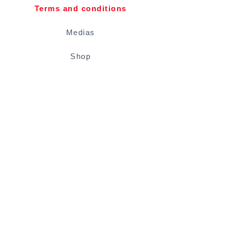
Terms and conditions
Medias
Shop
Blog
Rental conditions
Located inside the Vevey Coseaux plage
swimming pool.
Tickets to be paid at the pool cash desk:
Adults 5 CHF / -16 years 3 CHF / -6 years
free - From 5 p.m.: adults 3 CHF / -16 years
2.50 CHF