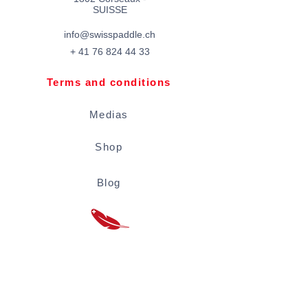
SUISSE​
info@swisspaddle.ch
+
41 76 824 44 33
Terms and conditions
Medias
Shop
Blog
Rental conditions
Located inside the Vevey Coseaux plage
swimming pool.