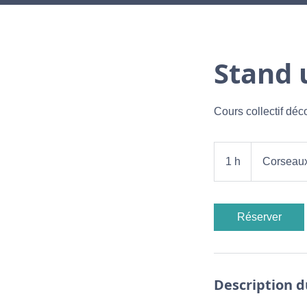
Stand 
Cours collectif dé
1 h
1
Corseau
Réserver
Description d