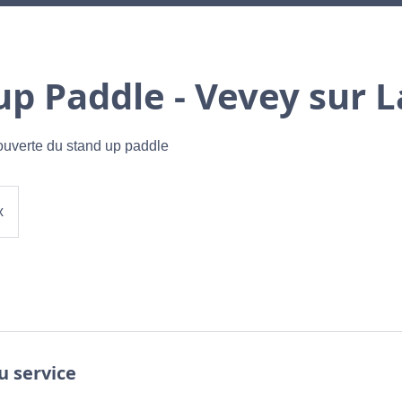
up Paddle - Vevey sur L
couverte du stand up paddle
x
u service