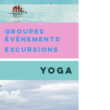
GROUPES
éVéNEMENTS
Ex
cursions
Yoga