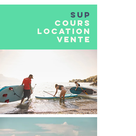
SUP
C
OURS
Location
Vente